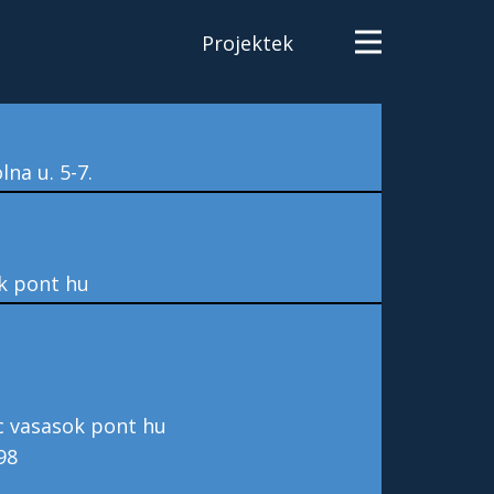
Projektek
na u. 5-7.
k pont hu
:
ac vasasok pont hu
98