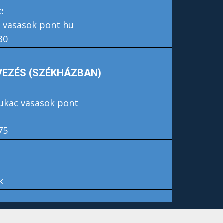
:
ac vasasok pont hu
30
EZÉS (SZÉKHÁZBAN)
kukac vasasok pont
75
k