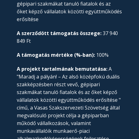
gépipari szakmákat tanuló fiatalok és az
őket képző vállalatok közötti együttműködés
erősítése
A szerződött támogatás összege:
37 940
849 Ft
A támogatás mértéke (%-ban):
100%
A projekt tartalmának bemutatása:
A
"Maradj a pályán! – Az alsó középfokú duális
szakképzésben részt vevő, gépipari
szakmákat tanuló fiatalok és az őket képző
vállalatok közötti együttműködés erősítése "
című, a Vasas Szakszervezeti Szövetség által
megvalósuló projekt célja a gépiparban
működő vállalkozások, valamint
munkavállalóik munkaerő-piaci
alkalmazkodóképességének fejlesztése,