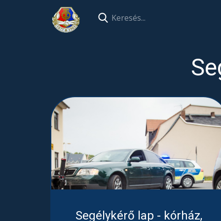
Se
Segélykérő lap - kórház,