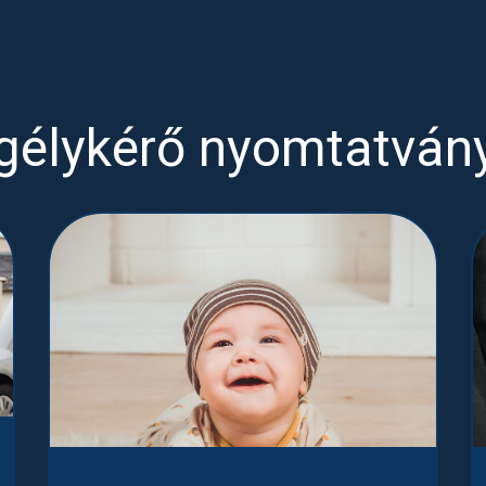
gélykérő nyomtatván