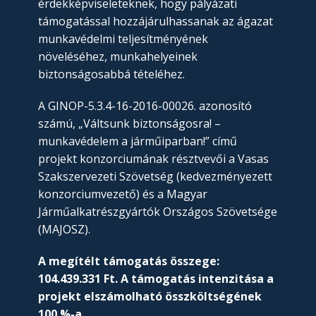
érdekképviseleteknek, hogy pályázati
támogatással hozzájárulhassanak az ágazat
munkavédelmi teljesítményének
növeléséhez, munkahelyeinek
biztonságosabbá tételéhez.
A GINOP-5.3.4-16-2016-00026. azonosító
számú, „Váltsunk biztonságosra! –
munkavédelem a járműiparban!” című
projekt konzorciumának résztvevői a Vasas
Szakszervezeti Szövetség (kedvezményezett
konzorciumvezető) és a Magyar
Járműalkatrészgyártók Országos Szövetsége
(MAJOSZ).
A megítélt támogatás összege:
104.439.331 Ft. A támogatás intenzitása a
projekt elszámolható összköltségének
100 %-a.