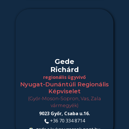
Gede
Richárd
regionális ügyvivő
Nyugat-Dunántúli Regionális
Képviselet
(Győr-Moson-Sopron, Vas, Zala
vármegyék)
9023 Győr, Csaba u.16.
+36 70 334 8714