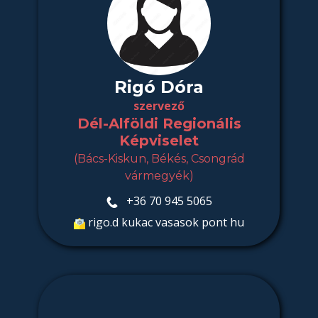
Rigó Dóra
szervező
Dél-Alföldi Regionális
Képviselet
(Bács-Kiskun, Békés, Csongrád
vármegyék)
​+36 70 945 5065
​rigo.d kukac vasasok pont hu