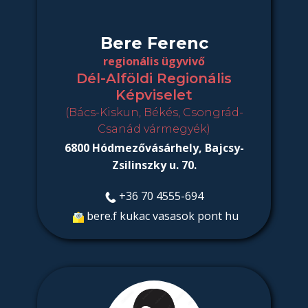
Bere Ferenc
regionális ügyvivő
Dél-Alföldi Regionális
Képviselet
(Bács-Kiskun, Békés, Csongrád-
Csanád vármegyék)
6800 Hódmezővásárhely, Bajcsy-
Zsilinszky u. 70.
+36 70 4555-694
bere.f kukac vasasok pont hu