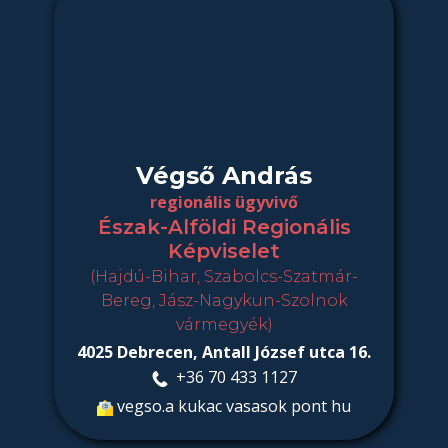
Végső András
regionális ügyvivő
Észak-Alföldi Regionális
Képviselet
(Hajdú-Bihar, Szabolcs-Szatmár-
Bereg, Jász-Nagykun-Szolnok
vármegyék)
4025 Debrecen, Antall József utca 16.
​​ ​+36 70 433 1127
vegso.a kukac vasasok pont hu