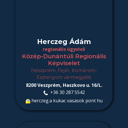
Herczeg Ádám
regionális ügyvivő
Közép-Dunántúli Regionális
Képviselet
(Veszprém, Fejér, Komárom-
Esztergom vármegyék)
8200 Veszprém, Haszkovo u. 16/L.
​+36 30 287 5542
herczeg.a kukac vasasok pont hu