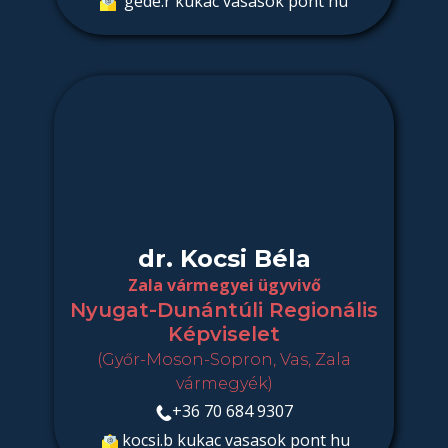
​ gede.r kukac vasasok pont hu
dr. Kocsi Béla
Zala vármegyei ügyvivő
Nyugat-Dunántúli Regionális
Képviselet
(Győr-Moson-Sopron, Vas, Zala
vármegyék)
+36 70
684
9307
kocsi.b kukac vasasok pont hu