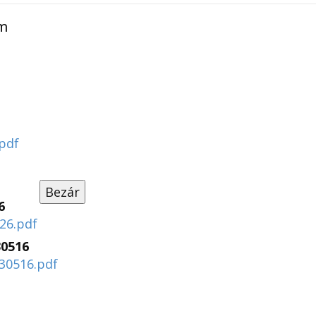
ím
pdf
Bezár
6
26.pdf
30516
30516.pdf