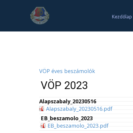
Kezdőlap
VÖP éves beszámolók
VÖP 2023
Alapszabaly_20230516
Alapszabaly_20230516.pdf
EB_beszamolo_2023
EB_beszamolo_2023.pdf