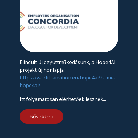
Elindult új együttműködésünk, a Hope4AI
projekt új honlapja:
https://worktransition.eu/hope4ai/home-
hope4ai/
Itt folyamatosan elérhetőek lesznek...
Bővebben