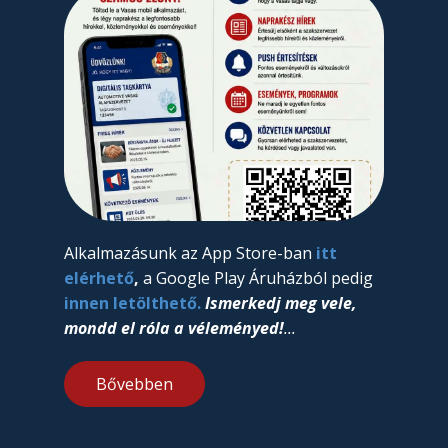
Alkalmazásunk az App Store-ban
itt
elérhető
,
a Google Play Áruházból pedig
innen letölthető.
Ismerkedj meg vele,
mondd el róla a véleményed!
...
Bővebben