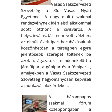
Vasas Szakszervezeti
Szövetség a 36. Vasas Nyári
Egyetemet. A nagy múltú szakmai
rendezvénynek idén első alkalommal
adott otthont a cívisváros. A
helyszínválasztás nem volt véletlen:
az elmúlt évek ipari beruházásainak
köszönhetően a térségben egyre
jelentősebb szerepet töltenek be
azok az ágazatok – mindenekelőtt a
járműipar, a gépipar és a fémipar –,
amelyekben a Vasas Szakszervezeti
Szövetség hagyományosan képviseli
a munkavállalók érdekeit.
A háromnapos
szakmai fórum
középpontjában a