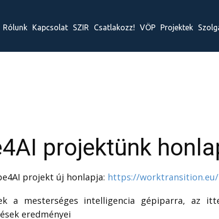
Rólunk
Kapcsolat
SZIR
Csatlakozz!
VÖP
Projektek
Szolg
e4AI projektünk honla
e4AI projekt új honlapja:
https://worktransition.e
ek a mesterséges intelligencia gépiparra, az i
érések eredményei