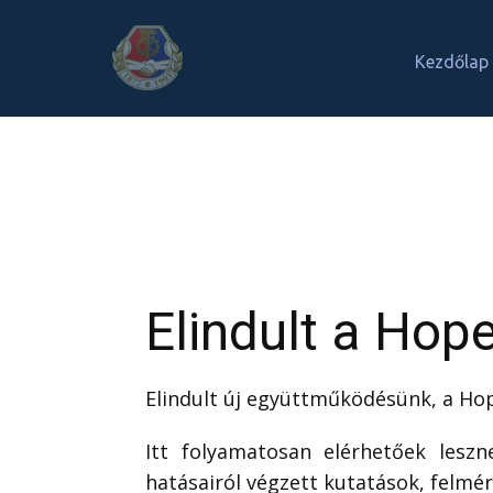
Kezdőlap
Elindult a Hop
Elindult új együttműködésünk, a Hop
Itt folyamatosan elérhetőek leszn
hatásairól végzett kutatások, felm