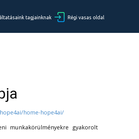
áltatásaink tagjainknak
Régi vasas oldal
pja
u/hope4ai/home-hope4ai/
tteni munkakörülményekre gyakorolt