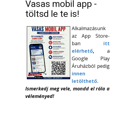
Vasas mobil app -
töltsd le te is!
Alkalmazásunk
az App Store-
ban
itt
elérhető
,
a
Google Play
Áruházból pedig
innen
letölthető.
Ismerkedj meg vele, mondd el róla a
véleményed!