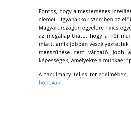
Fontos, hogy a mesterséges intellig
elemei. Ugyanakkor szemben az előb
Magyarországon egyelőre nincs egyér
az megállapítható, hogy a női mun
miatt, amik jobban veszélyeztettek 
megszűnése nem várható. Jobb az
képességek, amelyekre a munkaerőp
A tanulmány teljes terjedelmében,
hope4ai/