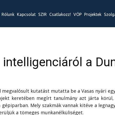
Rólunk
Kapcsolat
SZIR
Csatlakozz!
VÖP
Projektek
Szolg
intelligenciáról a Dun
 megvalósult kutatást mutatta be a Vasas nyári egy
ojekt keretében megírt tanulmány azt járta körül,
a gépiparban. Mely szakmák vannak kitéve a legnagy
kerüljük a tömeges munkanélküliséget.