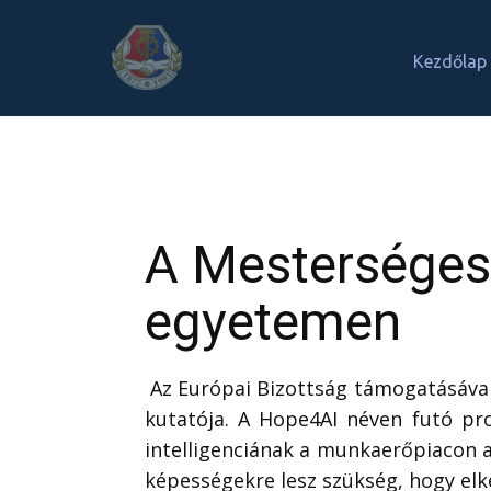
Kezdőlap
A Mesterséges 
egyetemen
Az Európai Bizottság támogatásával
kutatója. A Hope4AI néven futó pr
intelligenciának a munkaerőpiacon 
képességekre lesz szükség, hogy el