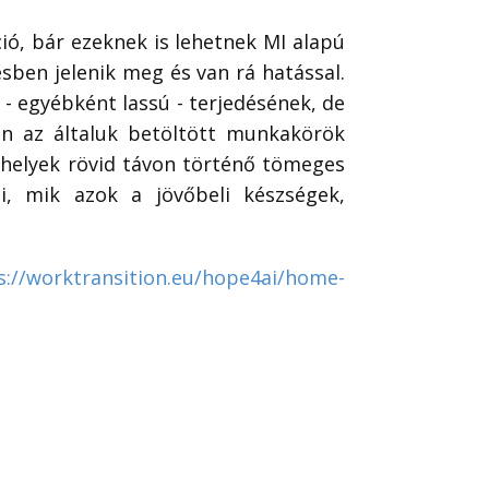
ió, bár ezeknek is lehetnek MI alapú
ben jelenik meg és van rá hatással.
- egyébként lassú - terjedésének, de
en az általuk betöltött munkakörök
kahelyek rövid távon történő tömeges
, mik azok a jövőbeli készségek,
s://worktransition.eu/hope4ai/home-