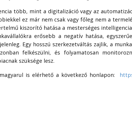
encia több, mint a digitalizáció vagy az automatizác
biekkel ez már nem csak vagy főleg nem a termelés
telmű kiszorító hatása a mesterséges intelligencia 
kavállalókra erősebb a negatív hatása, egyszerű
jelenleg. Egy hosszú szerkezetváltás zajlik, a mun
onban felkészülni, és folyamatosan monitorozni
iacnak szüksége lesz.
 magyarul is elérhető a következő honlapon:
http