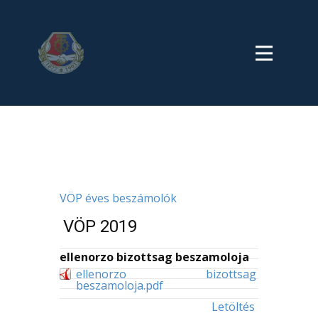
VÖP éves beszámolók
VÖP 2019
ellenorzo bizottsag beszamoloja
ellenorzo bizottsag
beszamoloja.pdf
Letöltés