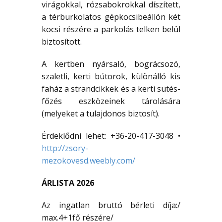
virágokkal, rózsabokrokkal díszített,
a térburkolatos gépkocsibeállón két
kocsi részére a parkolás telken belül
biztosított.
A kertben nyársaló, bográcsozó,
szaletli, kerti bútorok, különálló kis
faház a strandcikkek és a kerti sütés-
főzés eszközeinek tárolására
(melyeket a tulajdonos biztosít).
Érdeklődni lehet: +36-20-417-3048 •
http://zsory-
mezokovesd.weebly.com/
ÁRLISTA 2026
Az ingatlan bruttó bérleti díja:/
max.4+1fő részére/