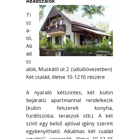
Abádszalók
Ti
sz
a-
tó,
Ab
ád
sz
alók, Muskátli út 2. (üdülőövezetben)
Két család, illetve 10-12 fő részére
A nyaraló kétszintes, két külön
bejáratú apartmannal rendelkezik
(külön felszerelt konyha,
fürdőszoba, teraszok stb.). A két
szint egy belső ajtóval igény szerint
egybenyitható. Alkalmas két család
egyidejű, szeparált, illetve 10-12 fő