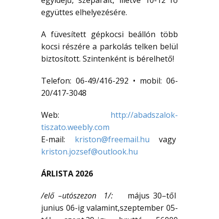
együttes elhelyezésére.
A füvesített gépkocsi beállón több
kocsi részére a parkolás telken belül
biztosított. Szintenként is bérelhető!
Telefon: 06-49/416-292 • mobil: 06-
20/417-3048
Web:
http://abadszalok-
tiszato.weebly.com
E-mail:
kriston@freemail.hu
vagy
kriston.jozsef@outlook.hu
ÁRLISTA 2026
/elő –utószezon 1/:
május 30–től
junius 06-ig valamint,szeptember 05-