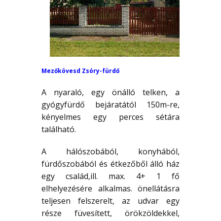
Mezőkövesd Zsóry-fürdő
A nyaraló, egy önálló telken, a
gyógyfürdő bejáratától 150m-re,
kényelmes egy perces sétára
található.
A hálószobából, konyhából,
fürdőszobából és étkezőből álló ház
egy család,ill. max. 4+ 1 fő
elhelyezésére alkalmas. önellátásra
teljesen felszerelt, az udvar egy
része füvesített, örökzöldekkel,