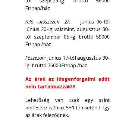
tól szept.29-ig: bruttó 56000
Ft/nap/ház
/elő –utószezon 2/:
junius 06-től
június 20-ig valamint, augusztus 30-
tól szeptember 05-ig: bruttó 59000
Ft/nap /ház
Főszezon:
junius 17-től augusztus 30-
ig: bruttó 76000Ft/nap /ház
Az árak az idegenforgalmi adót
nem tartalmazzák!!!
Lehetőség van csak egy szint
bérlésére is /max 5+1 fő esetén /, így
az árak feleződnek.